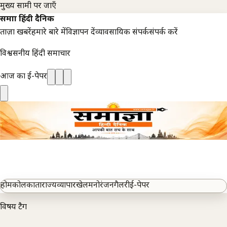
मुख्य सामग्री पर जाएँ
समाज्ञा हिंदी दैनिक
ताज़ा खबरें
हमारे बारे में
विज्ञापन दें
व्यावसायिक संपर्क
संपर्क करें
विश्वसनीय हिंदी समाचार
आज का ई-पेपर
होम
कोलकाता
राज्य
व्यापार
खेल
मनोरंजन
गैलरी
ई-पेपर
विषय टैग