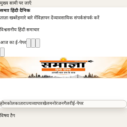
मुख्य सामग्री पर जाएँ
समाज्ञा हिंदी दैनिक
ताज़ा खबरें
हमारे बारे में
विज्ञापन दें
व्यावसायिक संपर्क
संपर्क करें
विश्वसनीय हिंदी समाचार
आज का ई-पेपर
होम
कोलकाता
राज्य
व्यापार
खेल
मनोरंजन
गैलरी
ई-पेपर
विषय टैग