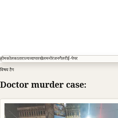
होम
कोलकाता
राज्य
व्यापार
खेल
मनोरंजन
गैलरी
ई-पेपर
विषय टैग
Doctor murder case: