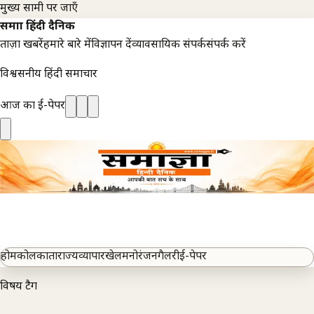
मुख्य सामग्री पर जाएँ
समाज्ञा हिंदी दैनिक
ताज़ा खबरें
हमारे बारे में
विज्ञापन दें
व्यावसायिक संपर्क
संपर्क करें
विश्वसनीय हिंदी समाचार
आज का ई-पेपर
होम
कोलकाता
राज्य
व्यापार
खेल
मनोरंजन
गैलरी
ई-पेपर
विषय टैग