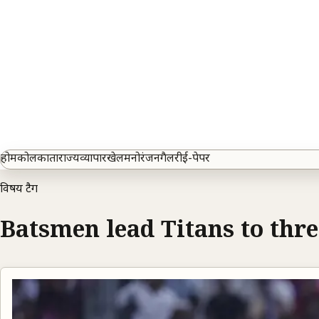
होम
कोलकाता
राज्य
व्यापार
खेल
मनोरंजन
गैलरी
ई-पेपर
विषय टैग
Batsmen lead Titans to thr