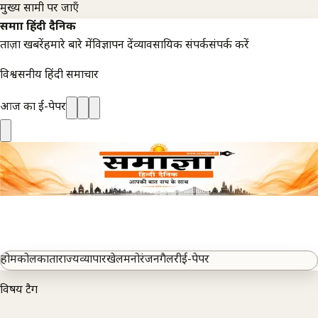
मुख्य सामग्री पर जाएँ
समाज्ञा हिंदी दैनिक
ताज़ा खबरें
हमारे बारे में
विज्ञापन दें
व्यावसायिक संपर्क
संपर्क करें
विश्वसनीय हिंदी समाचार
आज का ई-पेपर
होम
कोलकाता
राज्य
व्यापार
खेल
मनोरंजन
गैलरी
ई-पेपर
विषय टैग