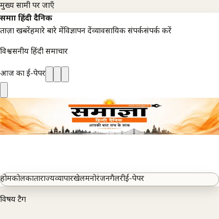
मुख्य सामग्री पर जाएँ
समाज्ञा हिंदी दैनिक
ताज़ा खबरें
हमारे बारे में
विज्ञापन दें
व्यावसायिक संपर्क
संपर्क करें
विश्वसनीय हिंदी समाचार
आज का ई-पेपर
होम
कोलकाता
राज्य
व्यापार
खेल
मनोरंजन
गैलरी
ई-पेपर
विषय टैग