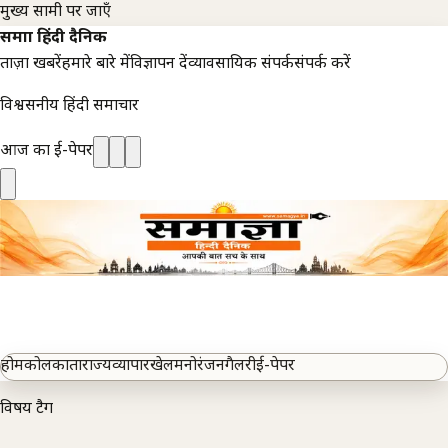
मुख्य सामग्री पर जाएँ
समाज्ञा हिंदी दैनिक
ताज़ा खबरें
हमारे बारे में
विज्ञापन दें
व्यावसायिक संपर्क
संपर्क करें
विश्वसनीय हिंदी समाचार
आज का ई-पेपर
होम
कोलकाता
राज्य
व्यापार
खेल
मनोरंजन
गैलरी
ई-पेपर
विषय टैग