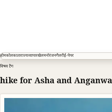
होम
कोलकाता
राज्य
व्यापार
खेल
मनोरंजन
गैलरी
ई-पेपर
विषय टैग
hike for Asha and Anganwa