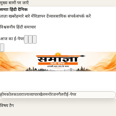
मुख्य सामग्री पर जाएँ
समाज्ञा हिंदी दैनिक
ताज़ा खबरें
हमारे बारे में
विज्ञापन दें
व्यावसायिक संपर्क
संपर्क करें
विश्वसनीय हिंदी समाचार
आज का ई-पेपर
होम
कोलकाता
राज्य
व्यापार
खेल
मनोरंजन
गैलरी
ई-पेपर
विषय टैग