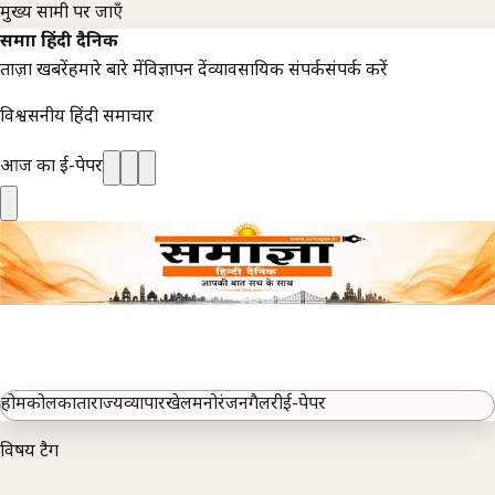
मुख्य सामग्री पर जाएँ
समाज्ञा हिंदी दैनिक
ताज़ा खबरें
हमारे बारे में
विज्ञापन दें
व्यावसायिक संपर्क
संपर्क करें
विश्वसनीय हिंदी समाचार
आज का ई-पेपर
होम
कोलकाता
राज्य
व्यापार
खेल
मनोरंजन
गैलरी
ई-पेपर
विषय टैग