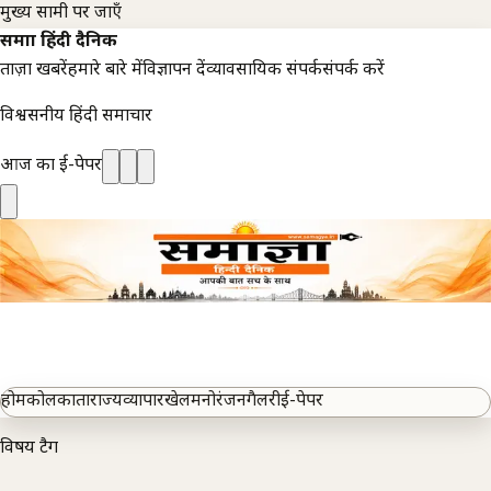
मुख्य सामग्री पर जाएँ
समाज्ञा हिंदी दैनिक
ताज़ा खबरें
हमारे बारे में
विज्ञापन दें
व्यावसायिक संपर्क
संपर्क करें
विश्वसनीय हिंदी समाचार
आज का ई-पेपर
होम
कोलकाता
राज्य
व्यापार
खेल
मनोरंजन
गैलरी
ई-पेपर
विषय टैग