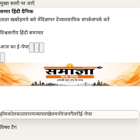
मुख्य सामग्री पर जाएँ
समाज्ञा हिंदी दैनिक
ताज़ा खबरें
हमारे बारे में
विज्ञापन दें
व्यावसायिक संपर्क
संपर्क करें
विश्वसनीय हिंदी समाचार
आज का ई-पेपर
होम
कोलकाता
राज्य
व्यापार
खेल
मनोरंजन
गैलरी
ई-पेपर
विषय टैग