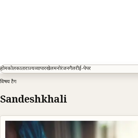
होम
कोलकाता
राज्य
व्यापार
खेल
मनोरंजन
गैलरी
ई-पेपर
विषय टैग
Sandeshkhali