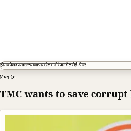
होम
कोलकाता
राज्य
व्यापार
खेल
मनोरंजन
गैलरी
ई-पेपर
विषय टैग
TMC wants to save corrupt 